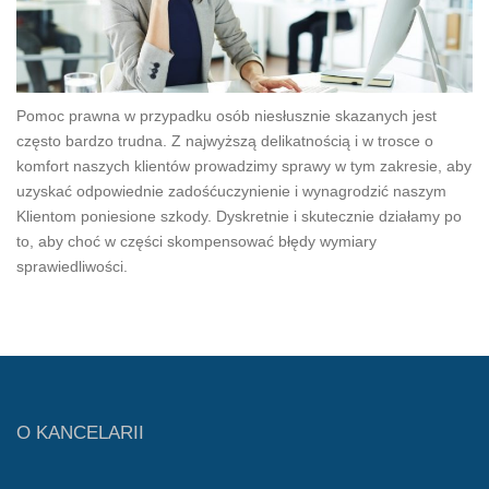
Pomoc prawna w przypadku osób niesłusznie skazanych jest
często bardzo trudna. Z najwyższą delikatnością i w trosce o
komfort naszych klientów prowadzimy sprawy w tym zakresie, aby
uzyskać odpowiednie zadośćuczynienie i wynagrodzić naszym
Klientom poniesione szkody. Dyskretnie i skutecznie działamy po
to, aby choć w części skompensować błędy wymiary
sprawiedliwości.
O KANCELARII