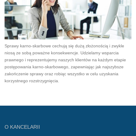
Sprawy karno-skarbowe cechują się dużą złożonością i zwykle
niosą ze sobą poważne konsekwencje. Udzielamy wsparcia
prawnego i reprezentujemy naszych klientów na każdym etapie
postępowania karno-skarbowego, zapewniając jak najszybsze
zakończenie sprawy oraz robiąc wszystko w celu uzyskania
korzystnego rozstrzygnięcia.
O KANCELARII